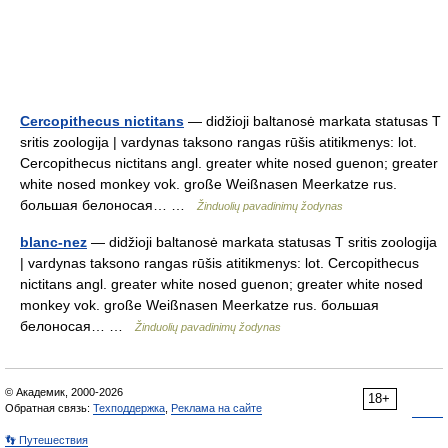
Cercopithecus nictitans
— didžioji baltanosė markata statusas T
sritis zoologija | vardynas taksono rangas rūšis atitikmenys: lot.
Cercopithecus nictitans angl. greater white nosed guenon; greater
white nosed monkey vok. große Weißnasen Meerkatze rus.
большая белоносая… …
Žinduolių pavadinimų žodynas
blanc-nez
— didžioji baltanosė markata statusas T sritis zoologija
| vardynas taksono rangas rūšis atitikmenys: lot. Cercopithecus
nictitans angl. greater white nosed guenon; greater white nosed
monkey vok. große Weißnasen Meerkatze rus. большая
белоносая… …
Žinduolių pavadinimų žodynas
© Академик, 2000-2026
18+
Обратная связь:
Техподдержка
,
Реклама на сайте
👣 Путешествия