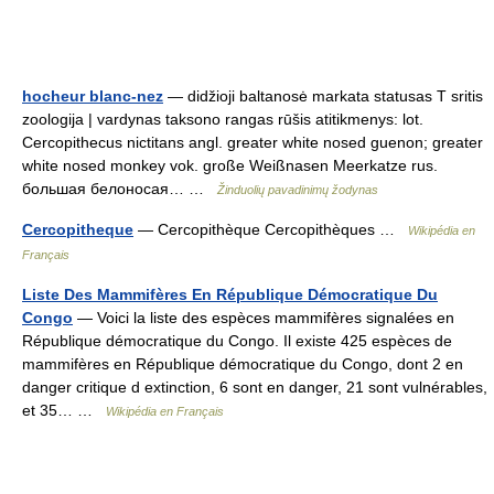
hocheur blanc-nez
— didžioji baltanosė markata statusas T sritis
zoologija | vardynas taksono rangas rūšis atitikmenys: lot.
Cercopithecus nictitans angl. greater white nosed guenon; greater
white nosed monkey vok. große Weißnasen Meerkatze rus.
большая белоносая… …
Žinduolių pavadinimų žodynas
Cercopitheque
— Cercopithèque Cercopithèques …
Wikipédia en
Français
Liste Des Mammifères En République Démocratique Du
Congo
— Voici la liste des espèces mammifères signalées en
République démocratique du Congo. Il existe 425 espèces de
mammifères en République démocratique du Congo, dont 2 en
danger critique d extinction, 6 sont en danger, 21 sont vulnérables,
et 35… …
Wikipédia en Français