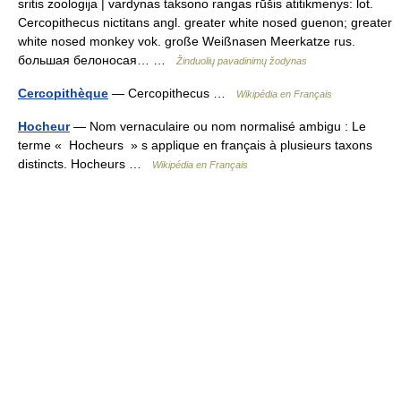
sritis zoologija | vardynas taksono rangas rūšis atitikmenys: lot.
Cercopithecus nictitans angl. greater white nosed guenon; greater
white nosed monkey vok. große Weißnasen Meerkatze rus.
большая белоносая… …
Žinduolių pavadinimų žodynas
Cercopithèque
— Cercopithecus …
Wikipédia en Français
Hocheur
— Nom vernaculaire ou nom normalisé ambigu : Le
terme « Hocheurs » s applique en français à plusieurs taxons
distincts. Hocheurs …
Wikipédia en Français