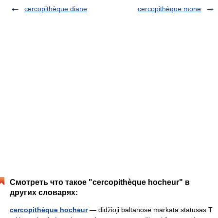
cercopithèque diane
cercopithèque mone
Смотреть что такое "cercopithèque hocheur" в
других словарях:
cercopithèque hocheur
— didžioji baltanosė markata statusas T