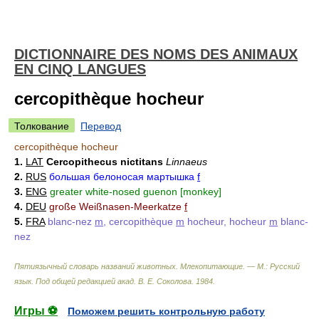
DICTIONNAIRE DES NOMS DES ANIMAUX
EN CINQ LANGUES
cercopithèque hocheur
Толкование
Перевод
cercopithèque hocheur
1.
LAT
Cercopithecus nictitans
Linnaeus
2.
RUS
большая белоносая мартышка
f
3.
ENG
greater white-nosed guenon [monkey]
4.
DEU
große Weißnasen-Meerkatze
f
5.
FRA
blanc-nez
m
, cercopithèque
m
hocheur, hocheur
m
blanc-
nez
Пятиязычный словарь названий животных. Млекопитающие. — М.: Русский
язык
.
Под общей редакцией акад. В. Е. Соколова
.
1984
.
Игры ⚽
Поможем решить контрольную работу